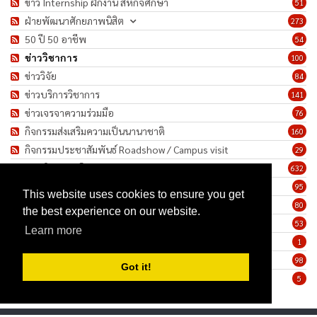
ข่าว Internship ฝึกงาน สหกิจศึกษา
51
ฝ่ายพัฒนาศักยภาพนิสิต
273
50 ปี 50 อาชีพ
54
ข่าววิชาการ
100
ข่าววิจัย
84
ข่าวบริการวิชาการ
141
ข่าวเจรจาความร่วมมือ
76
กิจกรรมส่งเสริมความเป็นนานาชาติ
160
กิจกรรมประชาสัมพันธ์ Roadshow / Campus visit
29
ภาพกิจกรรม/โครงการ
632
เชิดชูเกียรติบุคลากร
95
This website uses cookies to ensure you get
ทำนุบำรุงศิลปวัฒนธรรม
80
the best experience on our website.
ข่าวประกาศรับสมัครงาน
53
Learn more
ประกาศจัดซื้อจัดจ้าง
1
ข่าวรายสัปดาห์
98
Got it!
มาตรการป้องกันการแพร่ระบาดของเชื้อโรค COVID-19
5