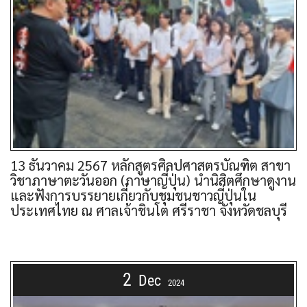
13 ธันวาคม 2567 หลักสูตรศิลปศาสตรบัณฑิต สาขา
วิชาภาษาตะวันออก (ภาษาญี่ปุ่น) นำนิสิตศึกษาดูงาน
และฟังการบรรยายเกี่ยวกับชุมชนชาวญี่ปุ่นใน
ประเทศไทย ณ ศาลเจ้าชินโต ศรีราชา จังหวัดชลบุรี
2
Dec
2024