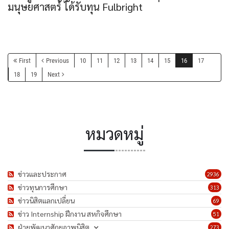
มนุษยศาสตร์ ได้รับทุน Fulbright
First
Previous
10
11
12
13
14
15
16
17
18
19
Next
หมวดหมู่
ข่าวและประกาศ
2936
ข่าวทุนการศึกษา
313
ข่าวนิสิตแลกเปลี่ยน
69
ข่าว Internship ฝึกงาน สหกิจศึกษา
51
ฝ่ายพัฒนาศักยภาพนิสิต
273