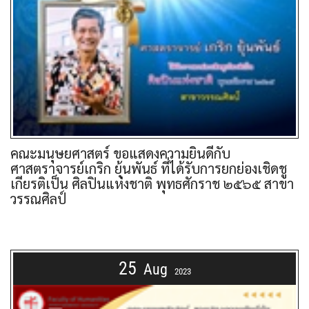
คณะมนุษยศาสตร์ ขอแสดงความยินดีกับ
ศาสตราจารย์เกริก ยุ้นพันธ์ ที่ได้รับการยกย่องเชิดชู
เกียรติเป็น ศิลปินแห่งชาติ พุทธศักราช ๒๕๖๕ สาขา
วรรณศิลป์
25
Aug
2023