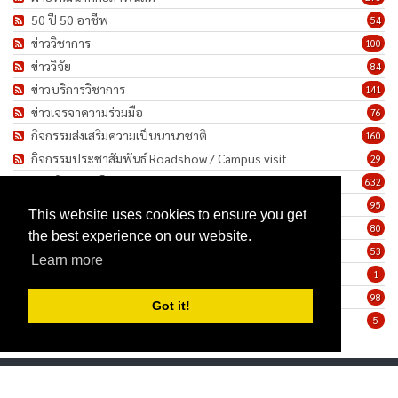
50 ปี 50 อาชีพ
54
ข่าววิชาการ
100
ข่าววิจัย
84
ข่าวบริการวิชาการ
141
ข่าวเจรจาความร่วมมือ
76
กิจกรรมส่งเสริมความเป็นนานาชาติ
160
กิจกรรมประชาสัมพันธ์ Roadshow / Campus visit
29
ภาพกิจกรรม/โครงการ
632
เชิดชูเกียรติบุคลากร
95
This website uses cookies to ensure you get
ทำนุบำรุงศิลปวัฒนธรรม
80
the best experience on our website.
ข่าวประกาศรับสมัครงาน
53
Learn more
ประกาศจัดซื้อจัดจ้าง
1
ข่าวรายสัปดาห์
98
Got it!
มาตรการป้องกันการแพร่ระบาดของเชื้อโรค COVID-19
5
Privacy Statement
Terms Of Use
Copyright 2026 by Faculty of Humanities, Srinakharinwirot University