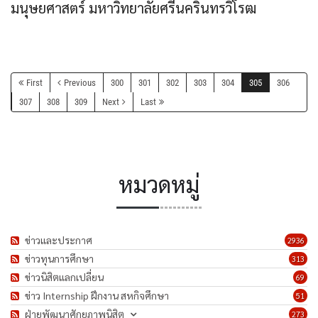
มนุษยศาสตร์ มหาวิทยาลัยศรีนครินทรวิโรฒ
First
Previous
300
301
302
303
304
305
306
307
308
309
Next
Last
หมวดหมู่
ข่าวและประกาศ
2936
ข่าวทุนการศึกษา
313
ข่าวนิสิตแลกเปลี่ยน
69
ข่าว Internship ฝึกงาน สหกิจศึกษา
51
ฝ่ายพัฒนาศักยภาพนิสิต
273