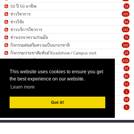
50 ปี 50 อาชีพ
54
ข่าววิชาการ
100
ข่าววิจัย
84
ข่าวบริการวิชาการ
141
ข่าวเจรจาความร่วมมือ
76
กิจกรรมส่งเสริมความเป็นนานาชาติ
160
กิจกรรมประชาสัมพันธ์ Roadshow / Campus visit
29
ภาพกิจกรรม/โครงการ
632
เชิดชูเกียรติบุคลากร
95
This website uses cookies to ensure you get
ทำนุบำรุงศิลปวัฒนธรรม
80
the best experience on our website.
ข่าวประกาศรับสมัครงาน
53
Learn more
ประกาศจัดซื้อจัดจ้าง
1
ข่าวรายสัปดาห์
98
Got it!
มาตรการป้องกันการแพร่ระบาดของเชื้อโรค COVID-19
5
Privacy Statement
Terms Of Use
Copyright 2026 by Faculty of Humanities, Srinakharinwirot University