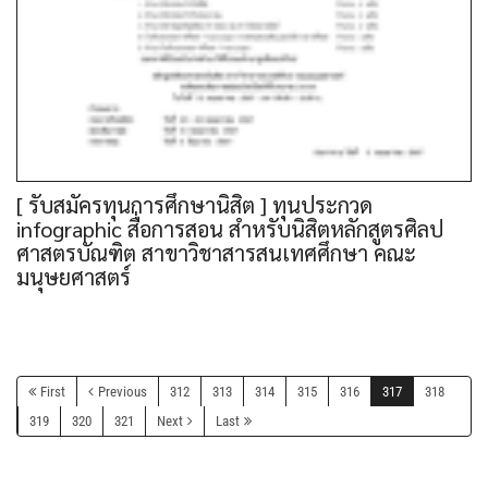
[ รับสมัครทุนการศึกษานิสิต ] ทุนประกวด
infographic สื่อการสอน สำหรับนิสิตหลักสูตรศิลป
ศาสตรบัณฑิต สาขาวิชาสารสนเทศศึกษา คณะ
มนุษยศาสตร์
First
Previous
312
313
314
315
316
317
318
319
320
321
Next
Last