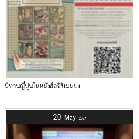
นิทานญี่ปุ่นในหนังสือชิริเมนบง
20
May
2024