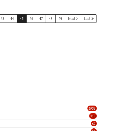
43
44
45
46
47
48
49
Next
Last
2936
313
69