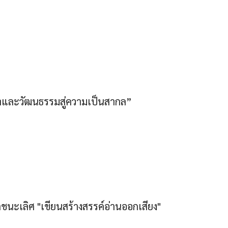
าษาและวัฒนธรรมสู่ความเป็นสากล”
นะเลิศ "เขียนสร้างสรรค์อ่านออกเสียง"