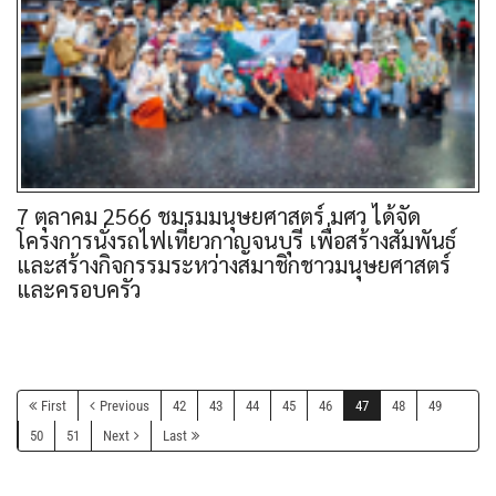
7 ตุลาคม 2566 ชมรมมนุษยศาสตร์ มศว ได้จัด
โครงการนั่งรถไฟเที่ยวกาญจนบุรี เพื่อสร้างสัมพันธ์
และสร้างกิจกรรมระหว่างสมาชิกชาวมนุษยศาสตร์
และครอบครัว
First
Previous
42
43
44
45
46
47
48
49
50
51
Next
Last