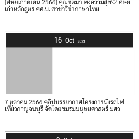
[ศิษย์เก่าดีเด่น 2566] คุณชุติมา พึ่งความสุข🤍 ศิษย์
เก่าหลักสูตร ศศ.บ. สาขาวิชาภาษาไทย
16
Oct
2023
7 ตุลาคม 2566 คลิปบรรยากาศโครงการนั่งรถไฟ
เที่ยวกาญจนบุรี จัดโดยชมรมมนุษยศาสตร์ มศว