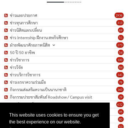
ข่าวและประกาศ
2936
ข่าวทุนการศึกษา
313
ข่าวนิสิตแลกเปลี่ยน
69
ข่าว Internship ฝึกงาน สหกิจศึกษา
51
ฝ่ายพัฒนาศักยภาพนิสิต
273
50 ปี 50 อาชีพ
54
ข่าววิชาการ
100
ข่าววิจัย
84
ข่าวบริการวิชาการ
141
ข่าวเจรจาความร่วมมือ
76
กิจกรรมส่งเสริมความเป็นนานาชาติ
160
กิจกรรมประชาสัมพันธ์ Roadshow / Campus visit
29
ภาพกิจกรรม/โครงการ
632
เชิดชูเกียรติบุคลากร
95
This website uses cookies to ensure you get
ทำนุบำรุงศิลปวัฒนธรรม
80
the best experience on our website.
ข่าวประกาศรับสมัครงาน
53