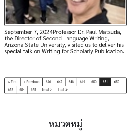
September 7, 2024Professor Dr. Paul Matsuda,
the Director of Second Language Writing,
Arizona State University, visited us to deliver his
special talk on Writing for Scholarly Publication.
First
Previous
646
647
648
649
650
651
652
653
654
655
Next
Last
หมวดหมู่