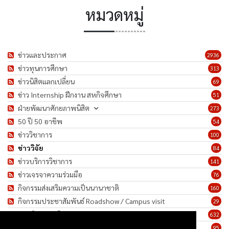
หมวดหมู่
ข่าวและประกาศ
2936
ข่าวทุนการศึกษา
313
ข่าวนิสิตแลกเปลี่ยน
69
ข่าว Internship ฝึกงาน สหกิจศึกษา
51
ฝ่ายพัฒนาศักยภาพนิสิต
273
50 ปี 50 อาชีพ
54
ข่าววิชาการ
100
ข่าววิจัย
84
ข่าวบริการวิชาการ
141
ข่าวเจรจาความร่วมมือ
76
กิจกรรมส่งเสริมความเป็นนานาชาติ
160
กิจกรรมประชาสัมพันธ์ Roadshow / Campus visit
29
ภาพกิจกรรม/โครงการ
632
เชิดชูเกียรติบุคลากร
95