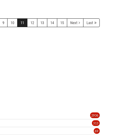
9
10
11
12
13
14
15
Next
Last
2936
313
69