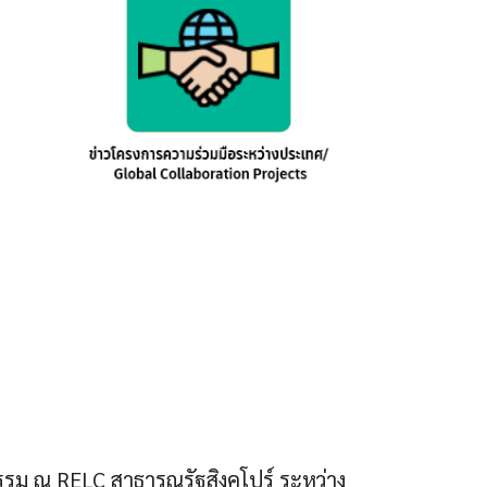
รรม ณ RELC สาธารณรัฐสิงคโปร์ ระหว่าง