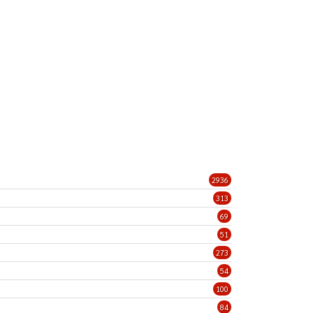
2936
313
69
51
273
54
100
84