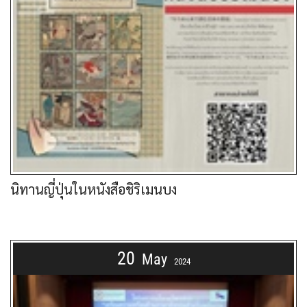
นิทานญี่ปุ่นในหนังสือชิริเมนบง
20
May
2024