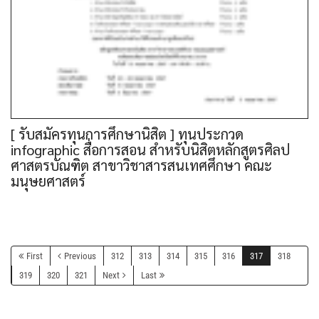
[ รับสมัครทุนการศึกษานิสิต ] ทุนประกวด
infographic สื่อการสอน สำหรับนิสิตหลักสูตรศิลป
ศาสตรบัณฑิต สาขาวิชาสารสนเทศศึกษา คณะ
มนุษยศาสตร์
First
Previous
312
313
314
315
316
317
318
319
320
321
Next
Last