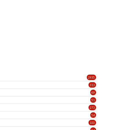
2935
313
69
51
273
54
100