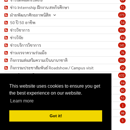
ข่าว Internship ฝึกงาน สหกิจศึกษา
51
ฝ่ายพัฒนาศักยภาพนิสิต
273
50 ปี 50 อาชีพ
54
ข่าววิชาการ
100
ข่าววิจัย
84
ข่าวบริการวิชาการ
141
ข่าวเจรจาความร่วมมือ
76
กิจกรรมส่งเสริมความเป็นนานาชาติ
160
กิจกรรมประชาสัมพันธ์ Roadshow / Campus visit
29
ภาพกิจกรรม/โครงการ
632
เชิดชูเกียรติบุคลากร
94
This website uses cookies to ensure you get
ทำนุบำรุงศิลปวัฒนธรรม
80
the best experience on our website.
ข่าวประกาศรับสมัครงาน
53
Learn more
ประกาศจัดซื้อจัดจ้าง
1
ข่าวรายสัปดาห์
98
Got it!
มาตรการป้องกันการแพร่ระบาดของเชื้อโรค COVID-19
5