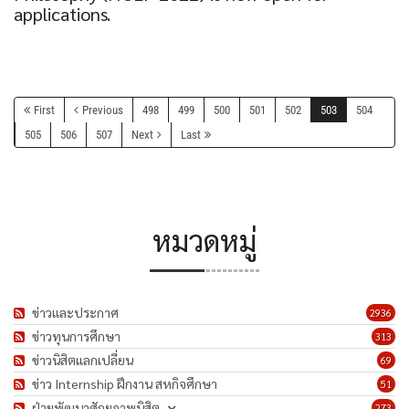
applications.
First
Previous
498
499
500
501
502
503
504
505
506
507
Next
Last
หมวดหมู่
ข่าวและประกาศ
2936
ข่าวทุนการศึกษา
313
ข่าวนิสิตแลกเปลี่ยน
69
ข่าว Internship ฝึกงาน สหกิจศึกษา
51
ฝ่ายพัฒนาศักยภาพนิสิต
273