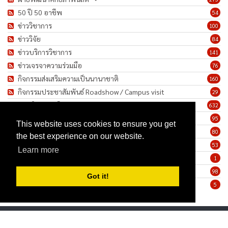
50 ปี 50 อาชีพ
54
ข่าววิชาการ
100
ข่าววิจัย
84
ข่าวบริการวิชาการ
141
ข่าวเจรจาความร่วมมือ
76
กิจกรรมส่งเสริมความเป็นนานาชาติ
160
กิจกรรมประชาสัมพันธ์ Roadshow / Campus visit
29
ภาพกิจกรรม/โครงการ
632
เชิดชูเกียรติบุคลากร
95
This website uses cookies to ensure you get
ทำนุบำรุงศิลปวัฒนธรรม
80
the best experience on our website.
ข่าวประกาศรับสมัครงาน
53
Learn more
ประกาศจัดซื้อจัดจ้าง
1
ข่าวรายสัปดาห์
98
Got it!
มาตรการป้องกันการแพร่ระบาดของเชื้อโรค COVID-19
5
Privacy Statement
Terms Of Use
Copyright 2026 by Faculty of Humanities, Srinakharinwirot University