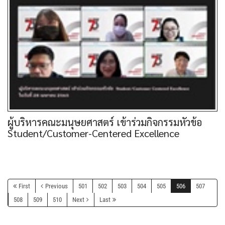
ผู้บริหารคณะมนุษยศาสตร์ เข้าร่วมกิจกรรมหัวข้อ
Student/Customer-Centered Excellence
First
Previous
501
502
503
504
505
506
507
508
509
510
Next
Last