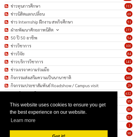
ข่าวทุนการศึกษา
313
ข่าวนิสิตแลกเปลี่ยน
69
ข่าว Internship ฝึกงาน สหกิจศึกษา
51
ฝ่ายพัฒนาศักยภาพนิสิต
273
50 ปี 50 อาชีพ
54
ข่าววิชาการ
100
ข่าววิจัย
84
ข่าวบริการวิชาการ
141
ข่าวเจรจาความร่วมมือ
76
กิจกรรมส่งเสริมความเป็นนานาชาติ
160
กิจกรรมประชาสัมพันธ์ Roadshow / Campus visit
29
ภาพกิจกรรม/โครงการ
632
เชิดชูเกียรติบุคลากร
95
This website uses cookies to ensure you get
ทำนุบำรุงศิลปวัฒนธรรม
80
the best experience on our website.
ข่าวประกาศรับสมัครงาน
53
Learn more
ประกาศจัดซื้อจัดจ้าง
1
ข่าวรายสัปดาห์
98
Got it!