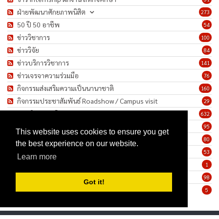
ฝ่ายพัฒนาศักยภาพนิสิต
273
50 ปี 50 อาชีพ
54
ข่าววิชาการ
100
ข่าววิจัย
84
ข่าวบริการวิชาการ
141
ข่าวเจรจาความร่วมมือ
76
กิจกรรมส่งเสริมความเป็นนานาชาติ
160
กิจกรรมประชาสัมพันธ์ Roadshow / Campus visit
29
ภาพกิจกรรม/โครงการ
632
เชิดชูเกียรติบุคลากร
95
This website uses cookies to ensure you get
ทำนุบำรุงศิลปวัฒนธรรม
80
the best experience on our website.
ข่าวประกาศรับสมัครงาน
53
Learn more
ประกาศจัดซื้อจัดจ้าง
1
ข่าวรายสัปดาห์
98
Got it!
มาตรการป้องกันการแพร่ระบาดของเชื้อโรค COVID-19
5