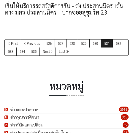
เริ่มให้บริการรถสวัสดิการรับ - ส่ง ประสานมิตร เส้น
ทาง มศว ประสานมิตร - ปากซอยสุขุมวิท 23
First
Previous
526
527
528
529
530
531
532
533
534
535
Next
Last
หมวดหมู่
ข่าวและประกาศ
2936
ข่าวทุนการศึกษา
313
ข่าวนิสิตแลกเปลี่ยน
69
ข่าว Internship ฝึกงาน สหกิจศึกษา
51