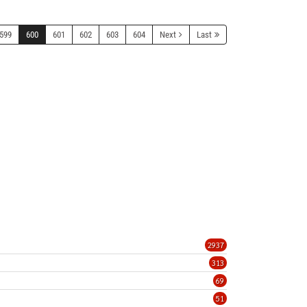
599
600
601
602
603
604
Next
Last
2937
313
69
51