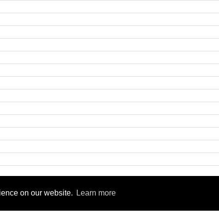
9
rience on our website.
Learn more
rsity