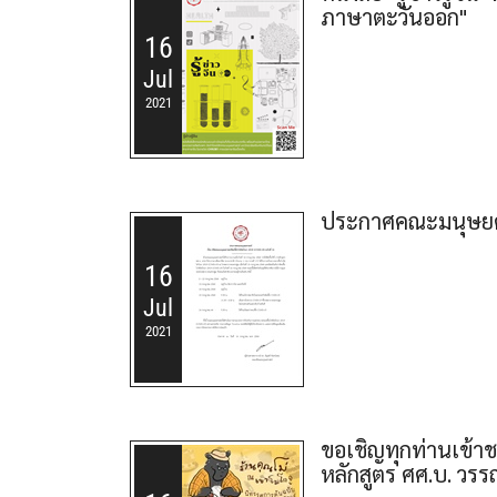
ภาษาตะวันออก"
16
Jul
2021
ประกาศคณะมนุษยศาส
16
Jul
2021
ขอเชิญทุกท่านเข้าช
หลักสูตร ศศ.บ. วร