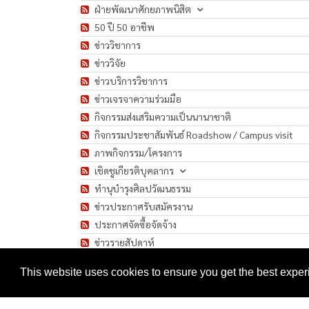
ฝ่ายพัฒนาศักยภาพนิสิต
50 ปี 50 อาชีพ
ข่าววิชาการ
ข่าววิจัย
ข่าวบริการวิชาการ
ข่าวเจรจาความร่วมมือ
กิจกรรมส่งเสริมความเป็นนานาชาติ
กิจกรรมประชาสัมพันธ์ Roadshow / Campus visit
ภาพกิจกรรม/โครงการ
เชิดชูเกียรติบุคลากร
ทำนุบำรุงศิลปวัฒนธรรม
ข่าวประกาศรับสมัครงาน
ประกาศจัดซื้อจัดจ้าง
ข่าวรายสัปดาห์
มาตรการป้องกันการแพร่ระบาดของเชื้อโรค COVID-1
This website uses cookies to ensure you get the best expe
Copyright 2026 by Faculty of Humanities, Srinakharinwirot Unive