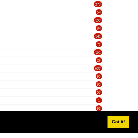
273
54
100
84
141
76
161
29
633
95
80
53
1
98
5
Got it!
Privacy Statement
Terms Of Use