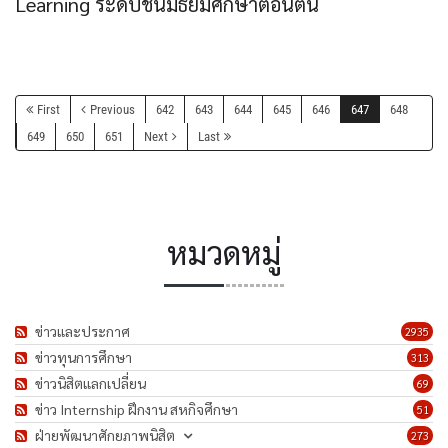
Learning ระดับชั้นมัธยมศึกษาตอนต้น
First
Previous
642
643
644
645
646
647
648
649
650
651
Next
Last
หมวดหมู่
ข่าวและประกาศ
2935
ข่าวทุนการศึกษา
313
ข่าวนิสิตแลกเปลี่ยน
69
ข่าว Internship ฝึกงาน สหกิจศึกษา
51
ฝ่ายพัฒนาศักยภาพนิสิต
273