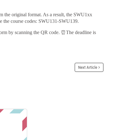
m the original format. As a result, the SWU1xx
nclude the course codes: SWU131-SWU139.
 Form by scanning the QR code.
⏰
The deadline is
Next Article