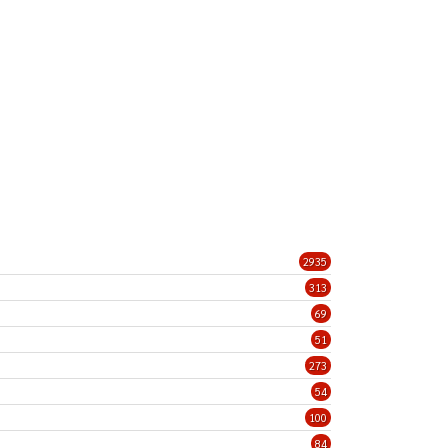
2935
313
69
51
273
54
100
84