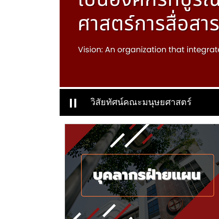
วิสัยทัศน์คณะมนุษยศาสตร์