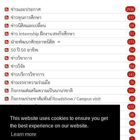
ข่าวและประกาศ
2936
ข่าวทุนการศึกษา
313
ข่าวนิสิตแลกเปลี่ยน
69
ข่าว Internship ฝึกงาน สหกิจศึกษา
51
ฝ่ายพัฒนาศักยภาพนิสิต
273
50 ปี 50 อาชีพ
54
ข่าววิชาการ
100
ข่าววิจัย
84
ข่าวบริการวิชาการ
141
ข่าวเจรจาความร่วมมือ
76
กิจกรรมส่งเสริมความเป็นนานาชาติ
160
กิจกรรมประชาสัมพันธ์ Roadshow / Campus visit
29
ภาพกิจกรรม/โครงการ
632
เชิดชูเกียรติบุคลากร
95
This website uses cookies to ensure you get
ทำนุบำรุงศิลปวัฒนธรรม
80
the best experience on our website.
ข่าวประกาศรับสมัครงาน
53
Learn more
ประกาศจัดซื้อจัดจ้าง
1