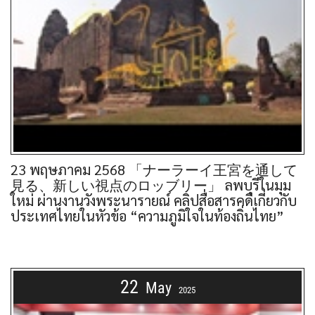
23 พฤษภาคม 2568 「ナーラーイ王宮を通して
見る、新しい視点のロッブリー」 ลพบุรีในมุม
ใหม่ ผ่านงานวังพระนารายณ์ คลิปสื่อสารคดีเกี่ยวกับ
ประเทศไทยในหัวข้อ “ความภูมิใจในท้องถิ่นไทย”
22
May
2025