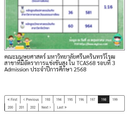
คณะมนุษยศาสตร์ มหาวิทยาลัยศรีนครินทรวิโรฒ
สาขาที่มีอัตราการแข่งขันสูง ใน TCAS68 รอบที่ 3
Admission ประจำปีการศึกษา 2568
First
Previous
193
194
195
196
197
198
199
200
201
202
Next
Last