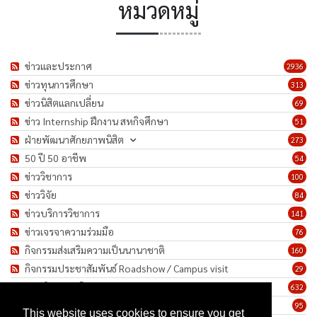
หมวดหมู่
ข่าวและประกาศ
2936
ข่าวทุนการศึกษา
313
ข่าวนิสิตแลกเปลี่ยน
69
ข่าว Internship ฝึกงาน สหกิจศึกษา
51
ฝ่ายพัฒนาศักยภาพนิสิต
273
50 ปี 50 อาชีพ
54
ข่าววิชาการ
100
ข่าววิจัย
84
ข่าวบริการวิชาการ
141
ข่าวเจรจาความร่วมมือ
76
กิจกรรมส่งเสริมความเป็นนานาชาติ
160
กิจกรรมประชาสัมพันธ์ Roadshow / Campus visit
29
ภาพกิจกรรม/โครงการ
632
เชิดชูเกียรติบุคลากร
95
This website uses cookies to ensure you get