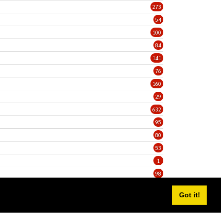
273
54
100
84
141
76
160
29
632
95
80
53
1
98
5
Got it!
Privacy Statement
Terms Of Use