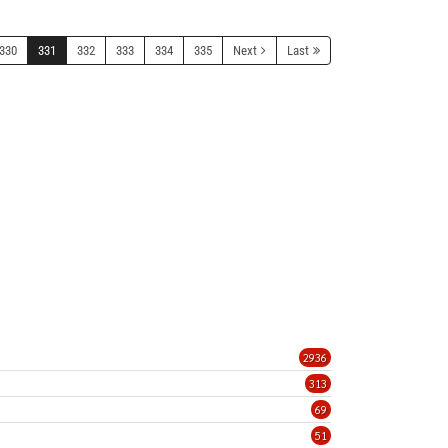
330
331
332
333
334
335
Next
Last
2936
313
69
51