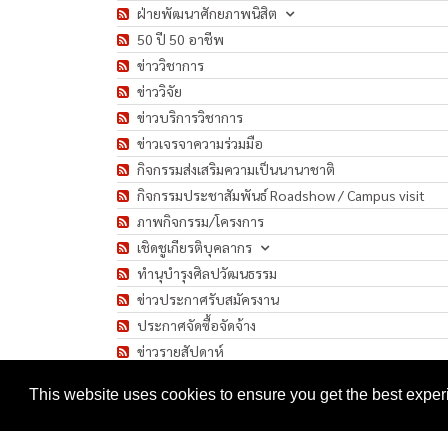
ฝ่ายพัฒนาศักยภาพนิสิต
50 ปี 50 อาชีพ
ข่าววิชาการ
ข่าววิจัย
ข่าวบริการวิชาการ
ข่าวเจรจาความร่วมมือ
กิจกรรมส่งเสริมความเป็นนานาชาติ
กิจกรรมประชาสัมพันธ์ Roadshow / Campus visit
ภาพกิจกรรม/โครงการ
เชิดชูเกียรติบุคลากร
ทำนุบำรุงศิลปวัฒนธรรม
ข่าวประกาศรับสมัครงาน
ประกาศจัดซื้อจัดจ้าง
ข่าวรายสัปดาห์
มาตรการป้องกันการแพร่ระบาดของเชื้อโรค COVID-1
This website uses cookies to ensure you get the best expe
Copyright 2026 by Faculty of Humanities, Srinakharinwirot Unive