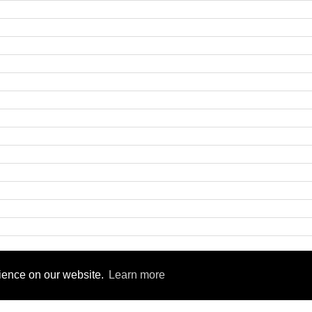
9
rience on our website.
Learn more
rsity