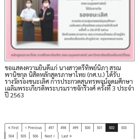
ขอแสดงความยินดีแก่ นางสาวตรีทิพย์นิภา สรณ
พานิชกุล นิสิตหลักสูตรภาษาไทย (กศ.บ.) ได้รับ
รางวัลรองชนะเลิศ การประกวดสุนทรพจน์อุดมศึกษา
เฉลิมพระเกียรติพระบรมราชจักรีวงศ์ ครั้งที่ 3 ประจำ
ปี 2563
First
Previous
497
498
499
500
501
502
503
504
505
506
Next
Last