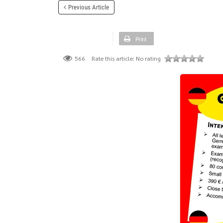
Previous Article
Print
Rate this article:
No rating
566