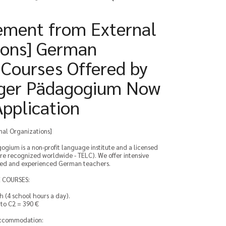
ment from External
ions] German
Courses Offered by
rger Pädagogium Now
Application
al Organizations]
gium is a non-profit language institute and a licensed
are recognized worldwide - TELC). We offer intensive
fied and experienced German teachers.
E COURSES:
h (4 school hours a day).
to C2 = 390 €
 accommodation: