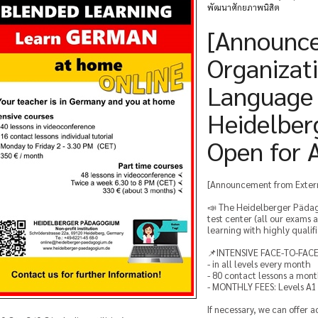
พัฒนาศักยภาพนิสิต
[Announce
Organizat
Language 
Heidelbe
Open for 
[Announcement from Extern
📣 The Heidelberger Pädago
test center (all our exams 
learning with highly quali
📌INTENSIVE FACE-TO-FAC
- in all levels every month
- 80 contact lessons a mont
- MONTHLY FEES: Levels A1 
If necessary, we can offer