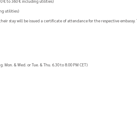
 € to 360 € including utilities)
g utilities)
their stay will be issued a certificate of attendance for the respective embassy
.g. Mon. & Wed. or Tue. & Thu. 6.30 to 8.00 PM CET)