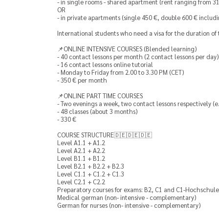
- in single rooms - shared apartment (rent ranging from 310
OR
- in private apartments (single 450 €, double 600 € includin
International students who need a visa for the duration of 
📌ONLINE INTENSIVE COURSES (Blended learning)
- 40 contact lessons per month (2 contact lessons per day)
- 16 contact lessons online tutorial
- Monday to Friday from 2.00 to 3.30 PM (CET)
- 350 € per month
📌ONLINE PART TIME COURSES
- Two evenings a week, two contact lessons respectively (e
- 48 classes (about 3 months)
- 330 €
COURSE STRUCTURE🇩🇪🇩🇪🇩🇪
Level A1.1 + A1.2
Level A2.1 + A2.2
Level B1.1 + B1.2
Level B2.1 + B2.2 + B2.3
Level C1.1 + C1.2 + C1.3
Level C2.1 + C2.2
Preparatory courses for exams: B2, C1 and C1-Hochschule
Medical german (non- intensive - complementary)
German for nurses (non- intensive - complementary)