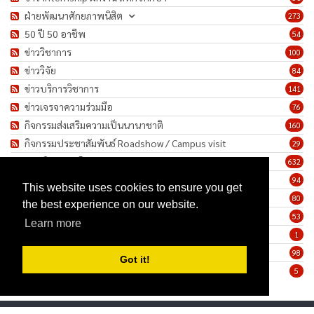
ฝ่ายพัฒนาศักยภาพนิสิต
273
50 ปี 50 อาชีพ
54
ข่าววิชาการ
100
ข่าววิจัย
84
ข่าวบริการวิชาการ
141
ข่าวเจรจาความร่วมมือ
76
กิจกรรมส่งเสริมความเป็นนานาชาติ
160
กิจกรรมประชาสัมพันธ์ Roadshow / Campus visit
29
ภาพกิจกรรม/โครงการ
632
เชิดชูเกียรติบุคลากร
94
This website uses cookies to ensure you get
ทำนุบำรุงศิลปวัฒนธรรม
80
the best experience on our website.
ข่าวประกาศรับสมัครงาน
53
Learn more
ประกาศจัดซื้อจัดจ้าง
1
ข่าวรายสัปดาห์
98
Got it!
มาตรการป้องกันการแพร่ระบาดของเชื้อโรค COVID-19
5
Privacy Statement
Terms Of Use