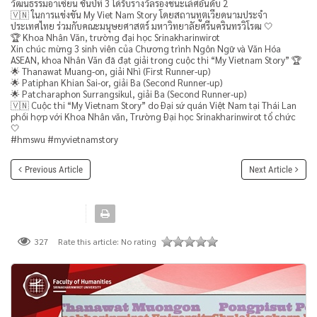
วัฒนธรรมอาเซียน ชั้นปีที่ 3 ได้รับรางวัลรองชนะเลิศอันดับ 2
🇻🇳 ในการแข่งขัน My Viet Nam Story โดยสถานทูตเวียดนามประจํา
ประเทศไทย ร่วมกับคณะมนุษยศาสตร์ มหาวิทยาลัยศรีนครินทรวิโรฒ 🤍
🏆 Khoa Nhân Văn, trường đại học Srinakharinwirot
Xin chúc mừng 3 sinh viên của Chương trình Ngôn Ngữ và Văn Hóa
ASEAN, khoa Nhân Văn đã đạt giải trong cuộc thi “My Vietnam Story” 🏆
🌟 Thanawat Muang-on, giải Nhì (First Runner-up)
🌟 Patiphan Khian Sai-or, giải Ba (Second Runner-up)
🌟 Patcharaphon Surrangsikul, giải Ba (Second Runner-up)
🇻🇳 Cuộc thi “My Vietnam Story” do Đại sứ quán Việt Nam tại Thái Lan
phối hợp với Khoa Nhân văn, Trường Đại học Srinakharinwirot tổ chức
🤍
#hmswu #myvietnamstory
Previous Article
Next Article
Rate this article:
No rating
327