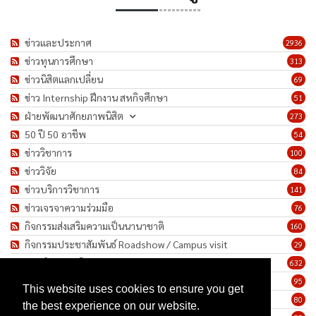
ข่าวและประกาศ
2936
ข่าวทุนการศึกษา
313
ข่าวนิสิตแลกเปลี่ยน
69
ข่าว Internship ฝึกงาน สหกิจศึกษา
51
ฝ่ายพัฒนาศักยภาพนิสิต
273
50 ปี 50 อาชีพ
54
ข่าววิชาการ
100
ข่าววิจัย
84
ข่าวบริการวิชาการ
141
ข่าวเจรจาความร่วมมือ
76
กิจกรรมส่งเสริมความเป็นนานาชาติ
160
กิจกรรมประชาสัมพันธ์ Roadshow / Campus visit
29
ภาพกิจกรรม/โครงการ
632
เชิดชูเกียรติบุคลากร
95
This website uses cookies to ensure you get
ทำนุบำรุงศิลปวัฒนธรรม
80
the best experience on our website.