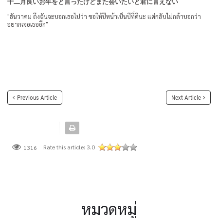
十二月良いお年をと言ったけどまた会いたいと君に言えない
"ธันวาคม ถึงฉันจะบอกเธอไปว่า ขอให้ปีหน้าเป็นปีที่ดีนะ แต่กลับไม่กล้าบอกว่า
อยากเจอเธออีก"
Previous Article
Next Article
Rate this article:
3.0
1316
หมวดหมู่