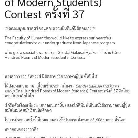
of Modern Students)
Contest ครั้งที่ 37
🎊คณะมนุษยศาสตร์ ขอแสดงความยินดีแก่นิสิตคนเก่ง🎊
The Faculty of Humanities would like to express our heartfelt
congratulations to our undergraduate from Japanese program.
who got a special award from Gendai Gakusei Hyakunin Isshu (One
Hundred Poems of Modern Students) Contest.
นางสาววาวา อินทวงศ์ นิสิตสาขาวิชาภาษาญี่ปุ่น ชั้นปีที่ 3
ได้ส่งบทกลอนภาษาญี่ปุ่นเข้าประกวดในงาน
Gendai Gakusei Hyakunin
Isshu
(One Hundred Poems of Modern Students) Contest ครั้งที่ 37 จัดโดย
มหาวิทยาลัยโตโย
(ได้รับคัดเลือกเพียง 3 บทกลอนเท่านั้น) และได้ตีพิมพ๋เป็นหนังสือรวมกลอนญี่ปุ่น
สมัยใหม่โดยนักเรียนนักศึกษา
ในการประกวดครั้งนี้ มีบทกลอนส่งเข้าประกวดทั้งหมด 63,606 บทจากทั่วโลก
บทกลอนของวาวาคือ