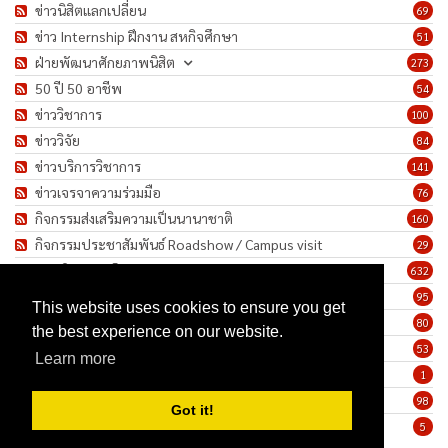
ข่าวนิสิตแลกเปลี่ยน
69
ข่าว Internship ฝึกงาน สหกิจศึกษา
51
ฝ่ายพัฒนาศักยภาพนิสิต
273
50 ปี 50 อาชีพ
54
ข่าววิชาการ
100
ข่าววิจัย
84
ข่าวบริการวิชาการ
141
ข่าวเจรจาความร่วมมือ
76
กิจกรรมส่งเสริมความเป็นนานาชาติ
160
กิจกรรมประชาสัมพันธ์ Roadshow / Campus visit
29
ภาพกิจกรรม/โครงการ
632
เชิดชูเกียรติบุคลากร
95
This website uses cookies to ensure you get
ทำนุบำรุงศิลปวัฒนธรรม
80
the best experience on our website.
ข่าวประกาศรับสมัครงาน
53
Learn more
ประกาศจัดซื้อจัดจ้าง
1
ข่าวรายสัปดาห์
98
Got it!
มาตรการป้องกันการแพร่ระบาดของเชื้อโรค COVID-19
5