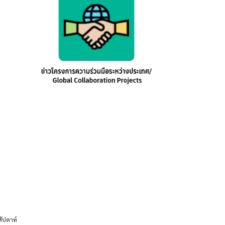
สัปดาห์