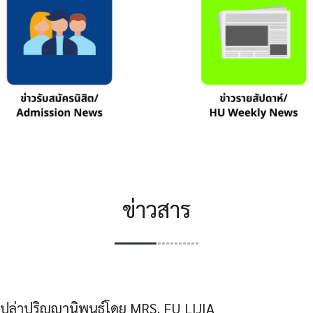
ข่าวสาร
ล่าปริญญานิพนธ์โดย MRS. FU LIJIA