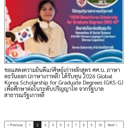
ขอแสดงความยินดีแก่ศิษย์เก่าหลักสูตร ศศ.บ. ภาษา
ตะวันออก (ภาษาเกาหลี) ได้รับทุน 2026 Global
Korea Scholarship for Graduate Degrees (GKS-G)
เพื่อศึกษาต่อในระดับปริญญาโท จากรัฐบาล
สาธารณรัฐเกาหลี
Previous
1
2
3
4
5
6
7
8
9
10
Next