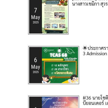
นางสาวเขมิกา สุวร
7
May
2025
🌟ประกาศราย
3 Admission
6
May
2025
#36 นายโชติท
บียอนเดอร์ เ