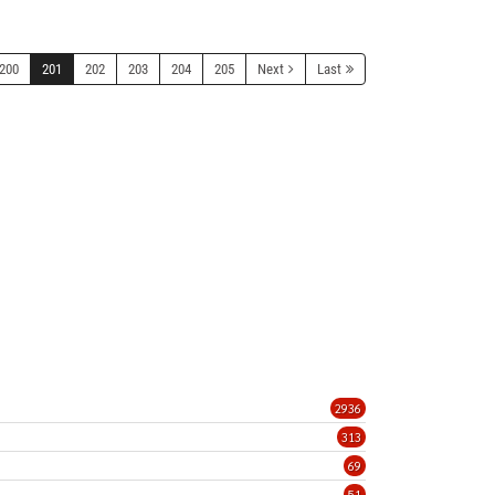
200
201
202
203
204
205
Next
Last
2936
313
69
51