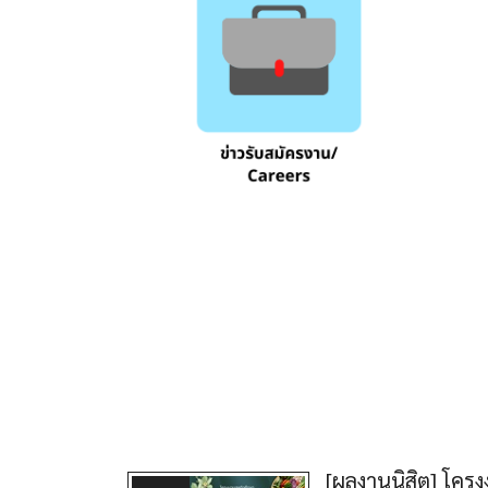
[ผลงานนิสิต] โคร