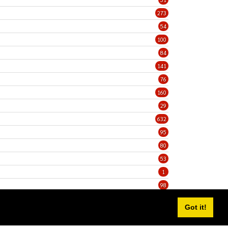
273
54
100
84
141
76
160
29
632
95
80
53
1
98
5
Got it!