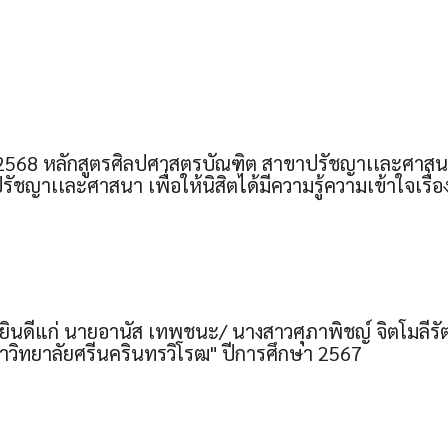
568 หลักสูตรศิลปศาสตรบัณฑิต สาขาปรัชญาเเละศาสนา จ
ชญาเเละศาสนา เพื่อให้นิสิตได้มีความรู้ความเข้าใจเรื่
ดีแก่ นายอานัส เทพชนะ/ นางสาวศุภาพิชญ์ จิตโมลีรัตน์ 
มหาวิทยาลัยศรีนครินทรวิโรฒ" ปีการศึกษา 2567