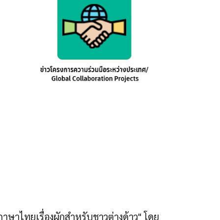
าษาไทยเรื่องผักสำหรับชาวต่างด้าว" โดย