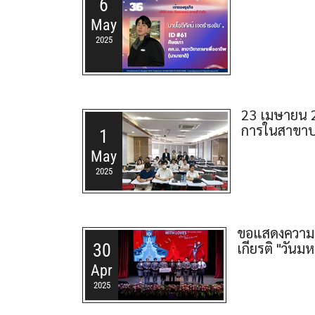
6
May
2025
23 เมษายน 2
การในสาขาปรั
1
May
2025
ขอแสดงความยิน
เกียรติ "วัน
30
Apr
2025