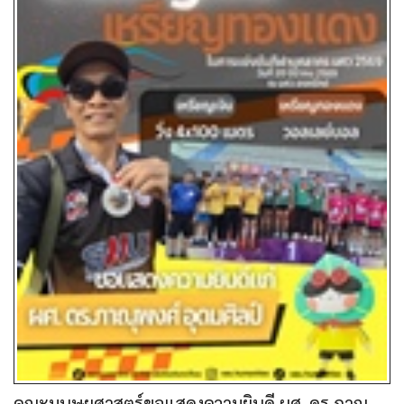
คณะมนุษยศาสตร์ขอแสดงความยินดี ผศ. ดร.ภาณุ