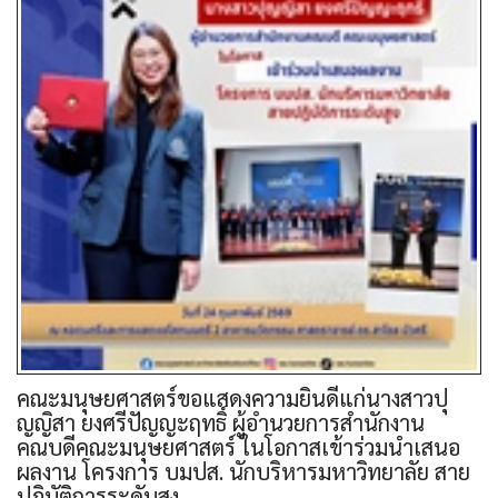
คณะมนุษยศาสตร์ขอแสดงความยินดีแก่นางสาวปุ
ญญิสา ยงศรีปัญญะฤทธิ์ ผู้อำนวยการสำนักงาน
คณบดีคณะมนุษยศาสตร์ ในโอกาสเข้าร่วมนำเสนอ
ผลงาน โครงการ บมปส. นักบริหารมหาวิทยาลัย สาย
ปฏิบัติการระดับสูง