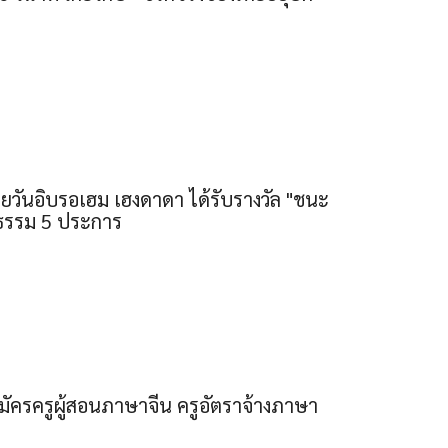
วันอิบรอเฮม เฮงดาดา ได้รับรางวัล "ชนะ
ณธรรม 5 ประการ
ัครครูผู้สอนภาษาจีน ครูอัตราจ้างภาษา