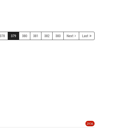
378
379
380
381
382
383
Next
Last
2936