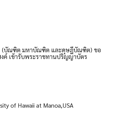
 (บัณฑิต มหาบัณฑิต และดุษฎีบัณฑิต) ขอ
ะสงค์ เข้ารับพระราชทานปริญญาบัตร
rsity of Hawaii at Manoa,USA