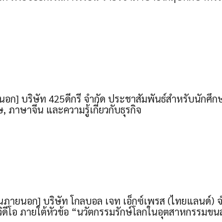
อก] บริษัท 425ดีกรี จำกัด ประชาสัมพันธ์สำหรับนักศึกษา
, ภาษาจีน และความรู้เกี่ยวกับธุรกิจ
นภายนอก] บริษัท โกลบอล เจท เอ็กซ์เพรส (ไทยแลนด์) จำ
ดีโอ ภายใต้หัวข้อ “นวัตกรรมรักษ์โลกในอุตสาหกรรมขนส่ง