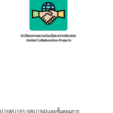
ั่วไป (SWU193-SWU194)เเละขั้นตอนการ