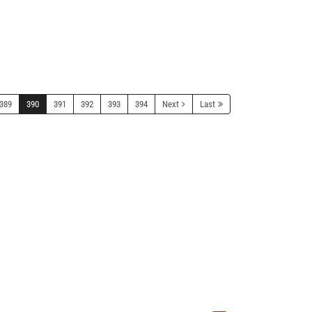
389
390
391
392
393
394
Next
Last