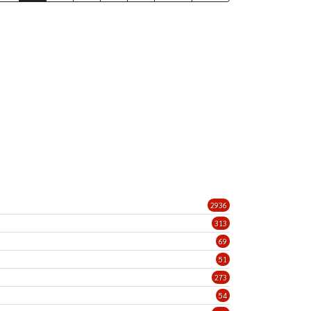
2936
313
69
51
273
54