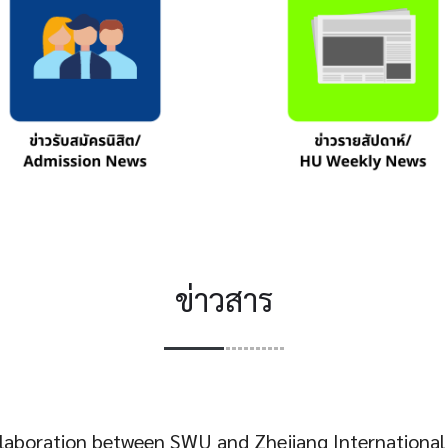
ข่าวสาร
laboration between SWU and Zhejiang International 