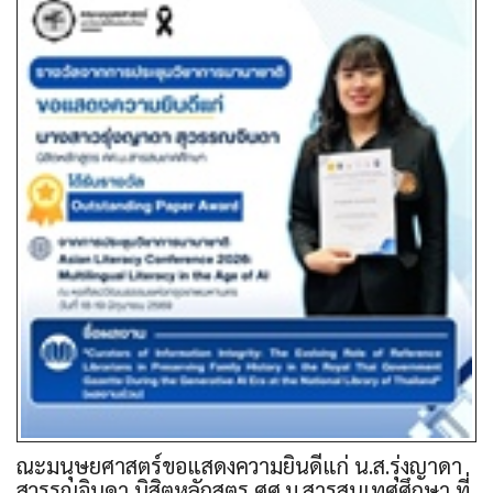
ณะมนุษยศาสตร์ขอแสดงความยินดีแก่ น.ส.รุ่งญาดา
สุวรรณจินดา นิสิตหลักสูตร ศศ.ม.สารสนเทศศึกษา ที่