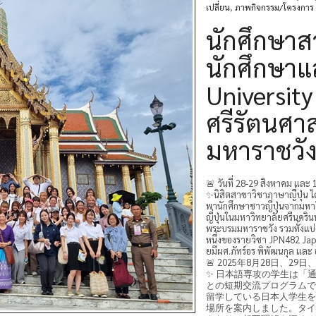
เปลี่ยน
,
ภาพกิจกรรม/โครงการ
นักศึกษาส
นักศึกษาแ
Universit
ศรีรัตนศ
มหาราชวั
🚨 วันที่ 28-29 สิงหาคม และ
✨นิสิตสาขาวิชาภาษาญี่ปุ่น ไ
พานักศึกษาชาวญี่ปุ่นจากมหาว
ญี่ปุ่นในมหาวิทยาลัยศรีนคร
พระบรมมหาราชวัง รวมทั้งแบ่ง
หนึ่งของรายวิชา JPN482 Jap
ยมีผศ.ภัทร์อร พิพัฒนกุล และ
🚨 2025年8月28日、29日
✨ 日本語専攻の学生は「
との短期交流プログラムで
留学している日本人学生を
場所を案内しました。タイ