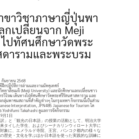
าขาวิชาภาษาญี่ปุ่นพา
ลกเปลี่ยนจาก Meji
y ไปทัศนศึกษาวัดพระ
าสดารามและพระบรม
ง
 1 กันยายน 2568
ด้ฝึกปฏิบัติการล่ามและงานมัคคุเทศก์
ิทยาลัยเมจิ (Meiji University) และนักศึกษาแลกเปลี่ยนชาว
ินทรวิโรฒ เดินทางไปทัศนศึกษาวัดพระศรีรัตนศาสดาราม และ
กลุ่มพาชมสถานที่สำคัญต่างๆ ในกรุงเทพฯ กิจกรรมนี้เป็นส่วน
anese Interpretation, JPN485 Japanese for Tourism โด
 อ.Yoshifumi Takahashi ดูแลการจัดกิจกรรม
、9月1日
通訳」と「観光の日本語」の授業の活動として、明治大学
来タイした学生、およびシーナカリンウィロート大学に
対象に、エメラルド寺院、王宮、バンコク都内の様々な
の歴史・文化を学ぶほか日本語を使った実践的な訓練に