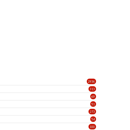
2936
313
69
51
273
54
100