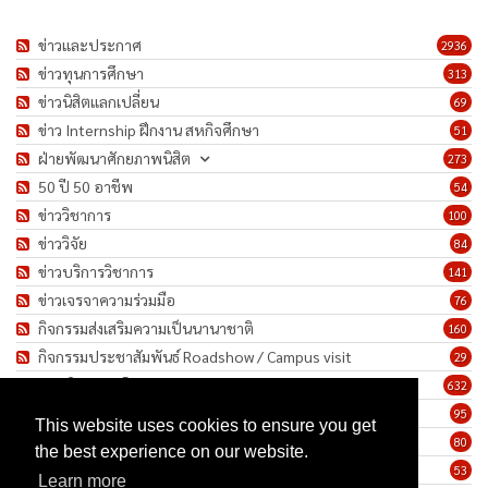
ข่าวและประกาศ
2936
ข่าวทุนการศึกษา
313
ข่าวนิสิตแลกเปลี่ยน
69
ข่าว Internship ฝึกงาน สหกิจศึกษา
51
ฝ่ายพัฒนาศักยภาพนิสิต
273
50 ปี 50 อาชีพ
54
ข่าววิชาการ
100
ข่าววิจัย
84
ข่าวบริการวิชาการ
141
ข่าวเจรจาความร่วมมือ
76
กิจกรรมส่งเสริมความเป็นนานาชาติ
160
กิจกรรมประชาสัมพันธ์ Roadshow / Campus visit
29
ภาพกิจกรรม/โครงการ
632
เชิดชูเกียรติบุคลากร
95
This website uses cookies to ensure you get
ทำนุบำรุงศิลปวัฒนธรรม
80
the best experience on our website.
ข่าวประกาศรับสมัครงาน
53
Learn more