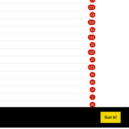
273
54
100
84
141
76
160
29
632
95
80
53
1
98
5
Got it!