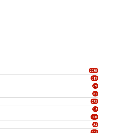
2935
313
69
51
273
54
100
84
141