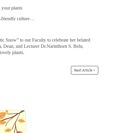
 your plants
o-friendly culture…
c Snow” to our Faculty to celebrate her belated
em, Dean, and Lecturer Dr.Narinthorn S. Behr,
ovely plants.
Next Article