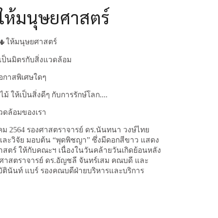
ให้มนุษยศาสตร์
ให้มนุษยศาสตร์
ป็นมิตรกับสิ่งแวดล้อม
โอกาสพิเศษใดๆ
้ ให้เป็นสิ่งดีๆ กับการรักษ์โลก....
งแวดล้อมของเรา
ภาคม 2564 รองศาสตราจารย์ ดร.นันทนา วงษ์ไทย
ละวิจัย มอบต้น “พุดพิชญา” ซึ่งมีดอกสีขาว แสดง
ตร์ ให้กับคณะฯ เนื่องในวันคล้ายวันเกิดย้อนหลัง
ยศาสตราจารย์ ดร.อัญชลี จันทร์เสม คณบดี และ
ัตินันท์ แบร์ รองคณบดีฝ่ายบริหารและบริการ