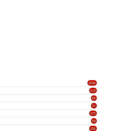
2936
313
69
51
273
54
100