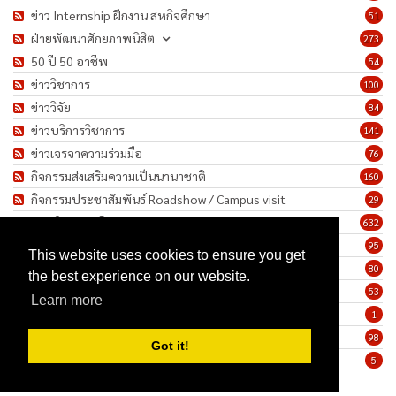
ข่าว Internship ฝึกงาน สหกิจศึกษา
51
ฝ่ายพัฒนาศักยภาพนิสิต
273
50 ปี 50 อาชีพ
54
ข่าววิชาการ
100
ข่าววิจัย
84
ข่าวบริการวิชาการ
141
ข่าวเจรจาความร่วมมือ
76
กิจกรรมส่งเสริมความเป็นนานาชาติ
160
กิจกรรมประชาสัมพันธ์ Roadshow / Campus visit
29
ภาพกิจกรรม/โครงการ
632
เชิดชูเกียรติบุคลากร
95
This website uses cookies to ensure you get
ทำนุบำรุงศิลปวัฒนธรรม
80
the best experience on our website.
ข่าวประกาศรับสมัครงาน
53
Learn more
ประกาศจัดซื้อจัดจ้าง
1
ข่าวรายสัปดาห์
98
Got it!
มาตรการป้องกันการแพร่ระบาดของเชื้อโรค COVID-19
5