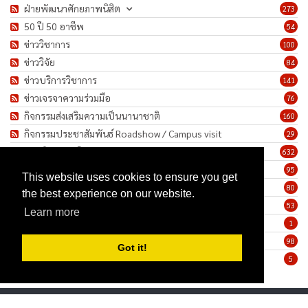
ฝ่ายพัฒนาศักยภาพนิสิต
273
50 ปี 50 อาชีพ
54
ข่าววิชาการ
100
ข่าววิจัย
84
ข่าวบริการวิชาการ
141
ข่าวเจรจาความร่วมมือ
76
กิจกรรมส่งเสริมความเป็นนานาชาติ
160
กิจกรรมประชาสัมพันธ์ Roadshow / Campus visit
29
ภาพกิจกรรม/โครงการ
632
เชิดชูเกียรติบุคลากร
95
This website uses cookies to ensure you get
ทำนุบำรุงศิลปวัฒนธรรม
80
the best experience on our website.
ข่าวประกาศรับสมัครงาน
53
Learn more
ประกาศจัดซื้อจัดจ้าง
1
ข่าวรายสัปดาห์
98
Got it!
มาตรการป้องกันการแพร่ระบาดของเชื้อโรค COVID-19
5
Privacy Statement
Terms Of Use