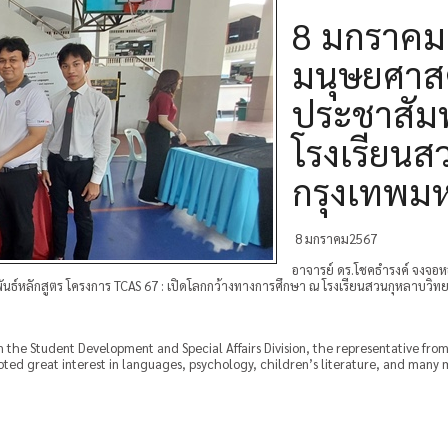
8 มกราคม
มนุษยศาสต
ประชาสัมพ
โรงเรียนส
กรุงเทพม
8 มกราคม2567
อาจารย์ ดร.โชคธำรงค์ จงจอ
นธ์หลักสูตร โครงการ TCAS 67 : เปิดโลกกว้างทางการศึกษา ณ โรงเรียนสวนกุหลาบวิท
the Student Development and Special Affairs Division, the representative fro
d great interest in languages, psychology, children’s literature, and many m