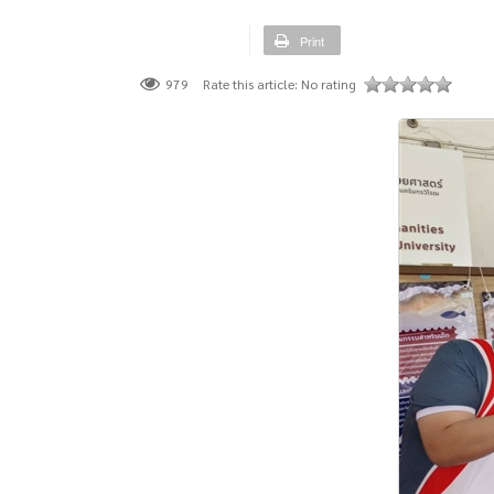
Print
Rate this article:
No rating
979