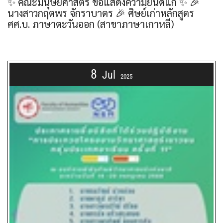
✨ คณะมนุษยศาสตร์ ขอแสดงความยินดีแก่ ✨ 🎉
นางสาวกฤตพร จักราบาตร 🎉 ศิษย์เก่าหลักสูตร
ศศ.บ. ภาษาตะวันออก (สาขาภาษาเกาหลี)
8
Jul
2025