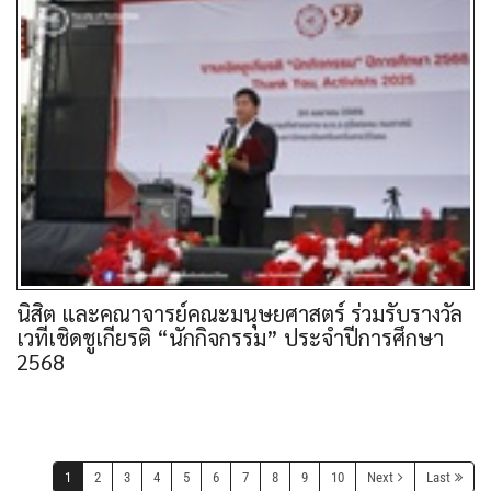
นิสิต และคณาจารย์คณะมนุษยศาสตร์ ร่วมรับรางวัล
เวทีเชิดชูเกียรติ “นักกิจกรรม” ประจำปีการศึกษา
2568
1
2
3
4
5
6
7
8
9
10
Next
Last